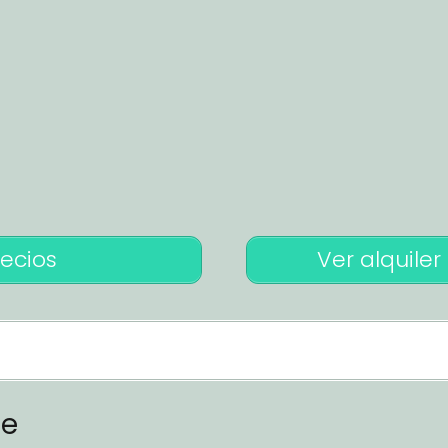
recios
Ver alquiler
ee