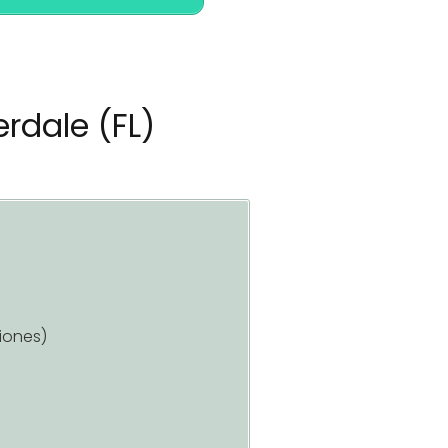
erdale (FL)
iones)