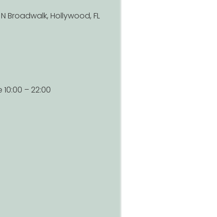
 N Broadwalk, Hollywood, FL
10:00 – 22:00