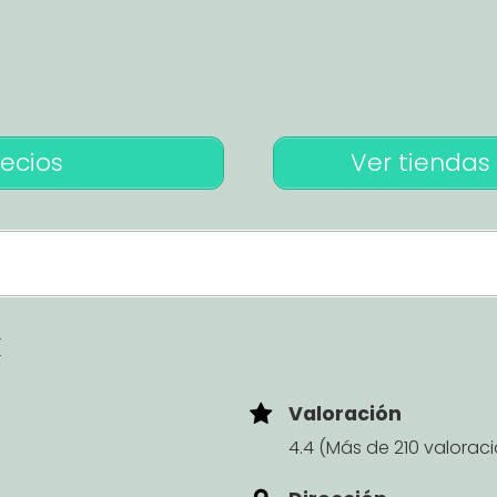
recios
Ver tiendas 
k
Valoración
4.4 (Más de 210 valorac